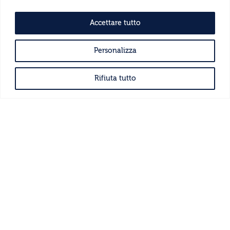
C.F. 92054750051
Codice univoco W7YVJK9
Accettare tutto
Personalizza
FEASR
Rifiuta tutto
Fondo europeo agricolo per lo sviluppo rurale:
l’Europa investe nelle zone rurali
Programma di Sviluppo Rurale 2014-2020
Sottomisura 16.4
© 2024 Enoteca Regionale Colline Alfieri dell’Astigiano
– Tutti i diritti riservati