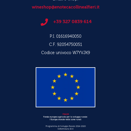
wineshop@enotecacollinealfieri.it
+39 327 0839 614
P.I. 01616940050
C.F. 92054750051
Codice univoco W7YVJK9
FEASR
Fondo europeo agricolo per lo sviluppo rurale:
l’Europa investe nelle zone rurali
Programma di Sviluppo Rurale 2014-2020
Sottomisura 16.4