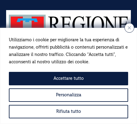
Utilizziamo i cookie per migliorare la tua esperienza di
navigazione, offrirti pubblicità o contenuti personalizzati e
analizzare il nostro traffico. Cliccando “Accetta tutti”,
acconsenti al nostro utilizzo dei cookie.
Accettare tutto
© 2024 Enoteca Regionale Colline Alfieri dell’Astigiano
Personalizza
– Tutti i diritti riservati
Rifiuta tutto
Privacy Policy e Note Legali